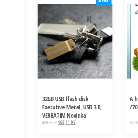
Sleva!
32GB USB flash disk
A h
Executive Metal, USB 3.0,
/70
VERBATIM Novinka
Původní
Aktuální
420,28
Kč
168,11
Kč
48,0
cena
cena
byla:
je: