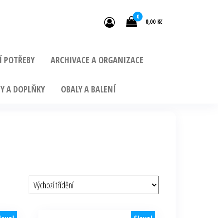
0
0,00 Kč
Í POTŘEBY
ARCHIVACE A ORGANIZACE
Y A DOPLŇKY
OBALY A BALENÍ