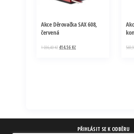
Akce Děrovačka SAX 608,
Akc
červená
kom
Původní
Aktuální
1 036,40
Kč
414,56
Kč
569,
cena
cena
byla:
je:
1
414,56 Kč.
036,40 Kč.
PŘIHLÁSIT SE K ODBĚRU