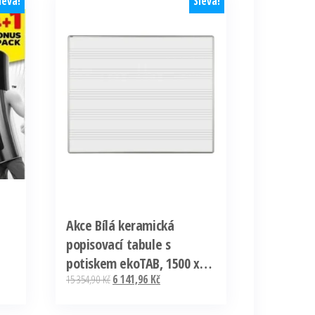
leva!
Sleva!
Akce Bílá keramická
popisovací tabule s
potiskem ekoTAB, 1500 x
Původní
Aktuální
15 354,90
Kč
6 141,96
Kč
1200 mm, notová osnova
cena
cena
byla:
je: