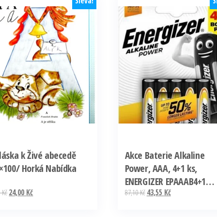
Sleva!
S
láska k Živé abecedě
Akce Baterie Alkaline
×100/ Horká Nabídka
Power, AAA, 4+1 ks,
ENERGIZER EPAAAB4+1
Původní
Aktuální
Původní
Aktuální
0
Kč
24,00
Kč
87,10
Kč
43,55
Kč
,balení 5 ks
cena
cena
cena
cena
byla:
je:
byla:
je: