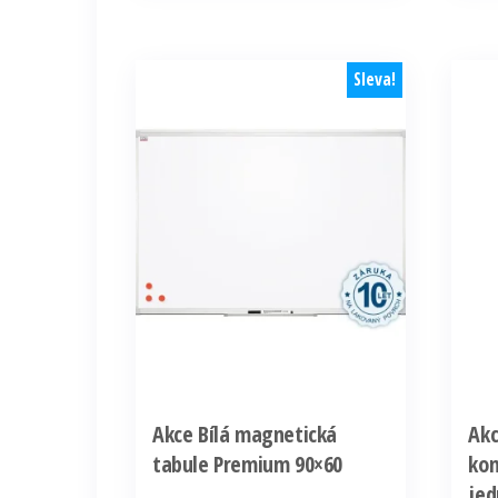
420,28 Kč.
168,11 Kč.
Sleva!
Akce Bílá magnetická
Akc
tabule Premium 90×60
kom
jed