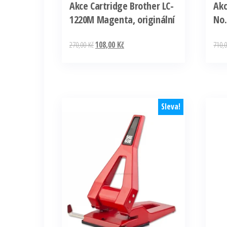
Akce Cartridge Brother LC-
Akc
1220M Magenta, originální
No.
Původní
Aktuální
270,00
Kč
108,00
Kč
710,
cena
cena
byla:
je:
270,00 Kč.
108,00 Kč.
Sleva!