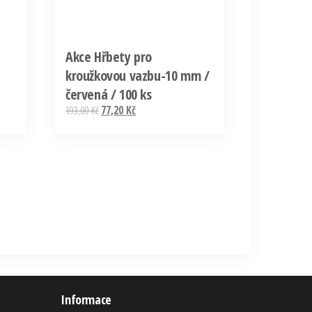
Akce Hřbety pro
kroužkovou vazbu-10 mm /
červená / 100 ks
Původní
Aktuální
193,00
Kč
77,20
Kč
cena
cena
byla:
je:
193,00 Kč.
77,20 Kč.
Informace