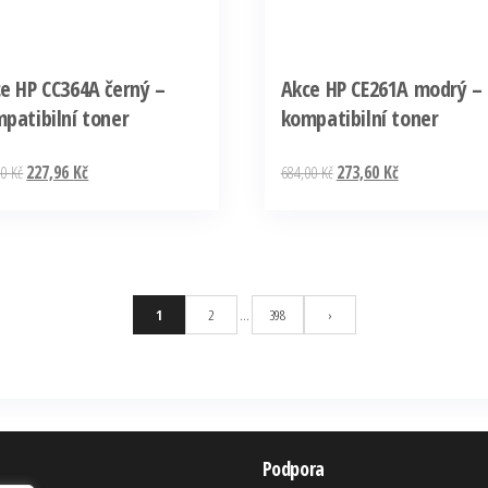
e HP CC364A černý –
Akce HP CE261A modrý –
patibilní toner
kompatibilní toner
Původní
Aktuální
Původní
Aktuální
90
Kč
227,96
Kč
684,00
Kč
273,60
Kč
cena
cena
cena
cena
byla:
je:
byla:
je:
569,90 Kč.
227,96 Kč.
684,00 Kč.
273,60 Kč.
1
2
…
398
›
Podpora