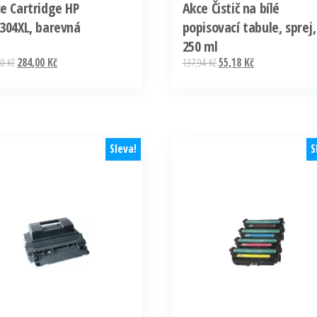
e Cartridge HP
Akce Čistič na bílé
304XL, barevná
popisovací tabule, sprej,
250 ml
Původní
Aktuální
Původní
Aktuální
00
Kč
284,00
Kč
137,94
Kč
55,18
Kč
cena
cena
cena
cena
byla:
je:
byla:
je:
710,00 Kč.
284,00 Kč.
137,94 Kč.
55,18 Kč.
Sleva!
S