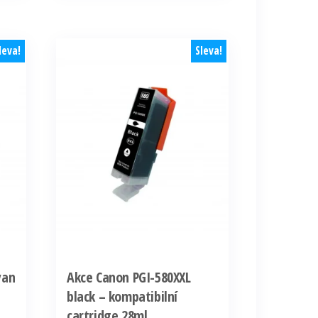
15
6
354,90 Kč.
141,96 Kč.
leva!
Sleva!
yan
Akce Canon PGI-580XXL
black – kompatibilní
cartridge 28ml