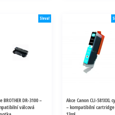
48,00 Kč.
24,00 Kč.
87,10 Kč.
43,55 Kč.
Sleva!
S
e BROTHER DR-3100 –
Akce Canon CLI-581XXL c
patibilní válcová
– kompatibilní cartridge
notka
13ml