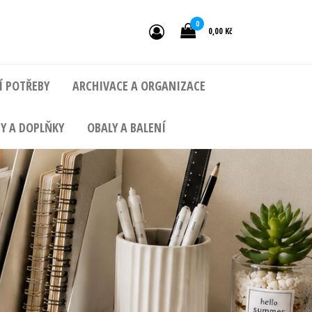
0
0,00 Kč
Í POTŘEBY
ARCHIVACE A ORGANIZACE
Y A DOPLŇKY
OBALY A BALENÍ