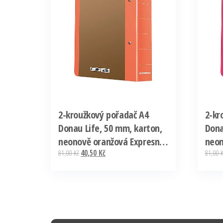
2-kroužkový pořadač A4
2-kr
Donau Life, 50 mm, karton,
Dona
neonově oranžová Expresní
neon
81,00
Kč
40,50
Kč
81,00
Doručení