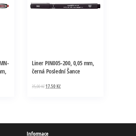
UMN-
Liner PIN005-200, 0,05 mm,
mm,
černá Poslední Šance
35,00
Kč
17,50
Kč
Informace