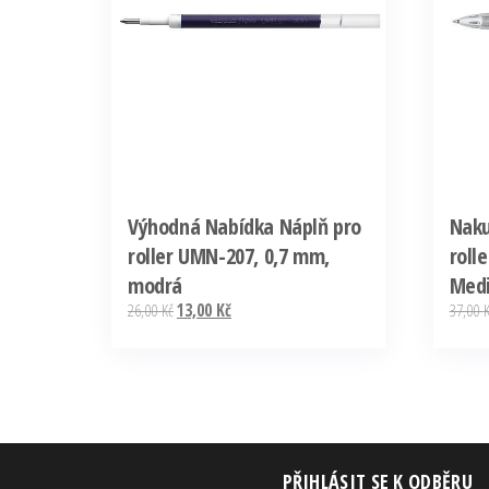
Výhodná Nabídka Náplň pro
Naku
roller UMN-207, 0,7 mm,
roll
modrá
Medi
26,00
Kč
13,00
Kč
37,00
PŘIHLÁSIT SE K ODBĚRU