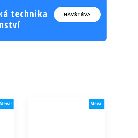
ká technika
NÁVŠTĚVA
nství
Sleva!
Sleva!