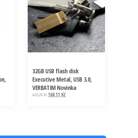
32GB USB flash disk
on,
Executive Metal, USB 3.0,
VERBATIM Novinka
420,28
Kč
168,11
Kč