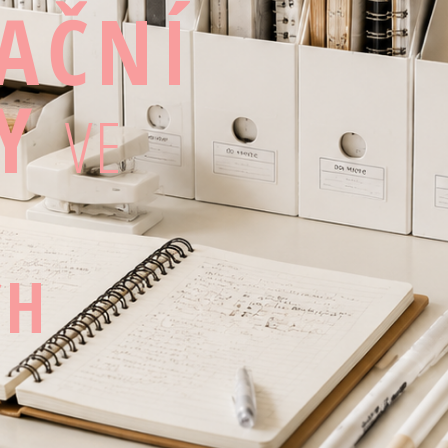
AČNÍ
Y
VE
CH