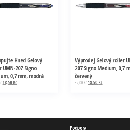
pujte Hned Gelový
Výprodej Gelový roller 
er UMN-207 Signo
207 Signo Medium, 0,7 
um, 0,7 mm, modrá
červený
Kč
18,50
Kč
37,00
Kč
18,50
Kč
Podpora