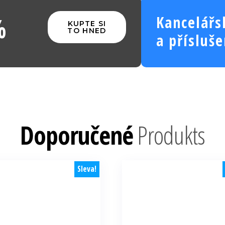
%
Kancelářs
KUPTE SI
TO HNED
a přísluše
Doporučené
Produkts
Sleva!