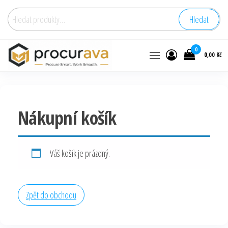
Hledat:
Hledat
0
0,00 Kč
Nákupní košík
Váš košík je prázdný.
Zpět do obchodu