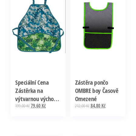
Speciální Cena
Zástěra pončo
Zástěrka na
OMBRE boy Časově
výtvarnou výchovu
Omezené
Původní
Aktuální
Původní
Aktuální
199,00
Kč
79,60
Kč
212,00
Kč
84,80
Kč
Craftboy
cena
cena
cena
cena
byla:
je:
byla:
je:
199,00 Kč.
79,60 Kč.
212,00 Kč.
84,80 Kč.