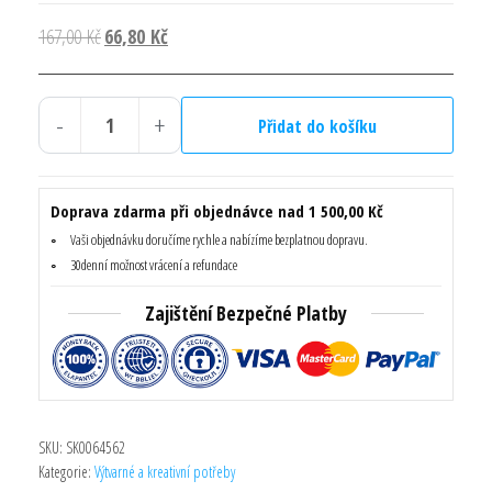
Původní
Aktuální
167,00
Kč
66,80
Kč
cena
cena
byla:
je:
-
+
167,00 Kč.
66,80 Kč.
Přidat do košíku
3D
samolepky
-
Doprava zdarma při objednávce nad 1 500,00 Kč
Vánoce
Vaši objednávku doručíme rychle a nabízíme bezplatnou dopravu.
-
30denní možnost vrácení a refundace
set
Zajištění Bezpečné Platby
II.
Vysoce
Kvalitní
množství
SKU:
SK0064562
Kategorie:
Výtvarné a kreativní potřeby