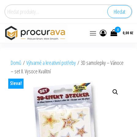
Hledat:
Hledat
0
0,00 Kč
Domů
/
Výtvarné a kreativní potřeby
/ 3D samolepky – Vánoce
– set II. Vysoce Kvalitní
Sleva!