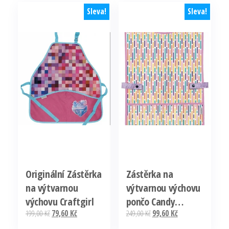
Sleva!
Sleva!
Originální Zástěrka
Zástěrka na
na výtvarnou
výtvarnou výchovu
výchovu Craftgirl
pončo Candy
Původní
Aktuální
Původní
Aktuální
199,00
Kč
79,60
Kč
249,00
Kč
99,60
Kč
Omezená Nabídka
cena
cena
cena
cena