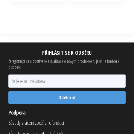
byla:
je:
byla:
je:
199,00 Kč.
79,60 Kč.
249,00 Kč.
99,60 Kč.
PŘIHLÁSIT SE K ODBĚRU
Zaregistrujte se a dostávejte aktualizace o nových produktech, jakmile budou k
dispozici.
Odebírat
Podpora
Zásady vrácení zboží a refundací
Zásady ochrany osobních údajů