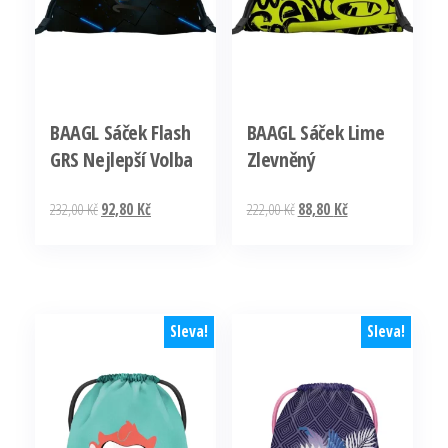
BAAGL Sáček Flash
BAAGL Sáček Lime
GRS Nejlepší Volba
Zlevněný
Původní
Aktuální
Původní
Aktuální
232,00
Kč
92,80
Kč
222,00
Kč
88,80
Kč
cena
cena
cena
cena
byla:
je:
byla:
je:
232,00 Kč.
92,80 Kč.
222,00 Kč.
88,80 Kč.
Sleva!
Sleva!