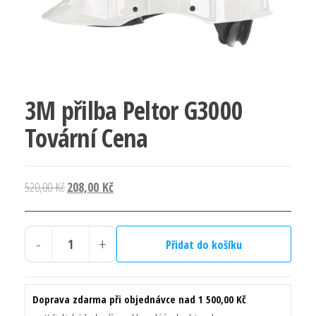
3M přilba Peltor G3000
Tovární Cena
Původní
Aktuální
520,00
Kč
208,00
Kč
cena
cena
byla:
je:
-
+
520,00 Kč.
208,00 Kč.
Přidat do košíku
3M
přilba
Peltor
Doprava zdarma při objednávce nad 1 500,00 Kč
G3000