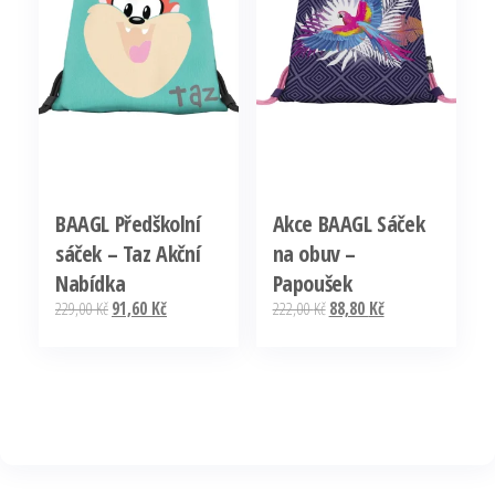
BAAGL Předškolní
Akce BAAGL Sáček
sáček – Taz Akční
na obuv –
Nabídka
Papoušek
Původní
Aktuální
Původní
Aktuální
229,00
Kč
91,60
Kč
222,00
Kč
88,80
Kč
cena
cena
cena
cena
byla:
je:
byla:
je:
229,00 Kč.
91,60 Kč.
222,00 Kč.
88,80 Kč.