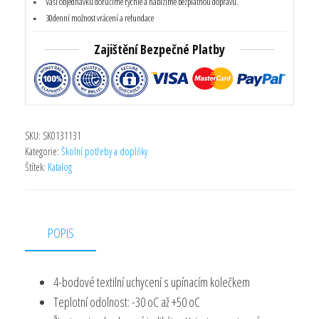
Vaši objednávku doručíme rychle a nabízíme bezplatnou dopravu.
Tovární
30denní možnost vrácení a refundace
Cena
Zajištění Bezpečné Platby
množství
SKU:
SK0131131
Kategorie:
Školní potřeby a doplňky
Štítek:
Katalog
POPIS
4-bodové textilní uchycení s upínacím kolečkem
Teplotní odolnost: -30 oC až +50 oC