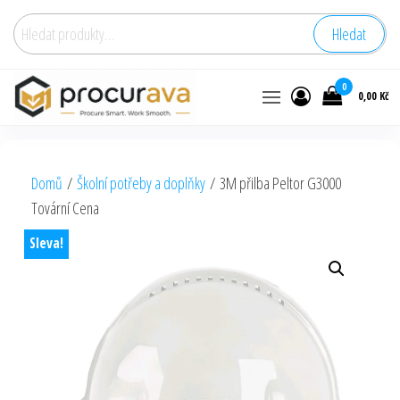
Hledat:
Hledat
0
0,00 Kč
Domů
/
Školní potřeby a doplňky
/ 3M přilba Peltor G3000
Tovární Cena
Sleva!