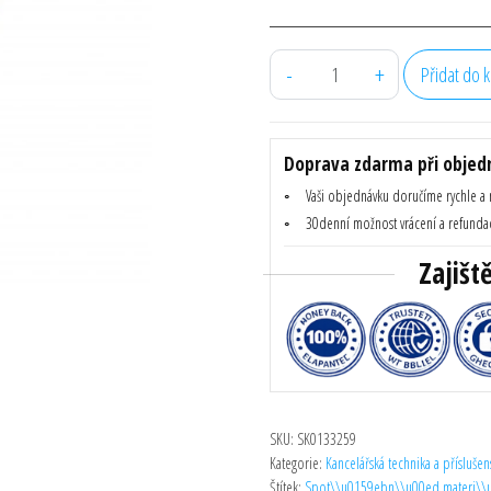
cena
cena
byla:
je:
-
+
Přidat do k
50,10 Kč.
25,05 Kč.
Akce Canon CLI-581XXL cyan 
Doprava zdarma při objedn
Vaši objednávku doručíme rychle a
30denní možnost vrácení a refunda
Zajišt
SKU:
SK0133259
Kategorie:
Kancelářská technika a příslušens
Štítek:
Spot\\u0159ebn\\u00ed materi\\