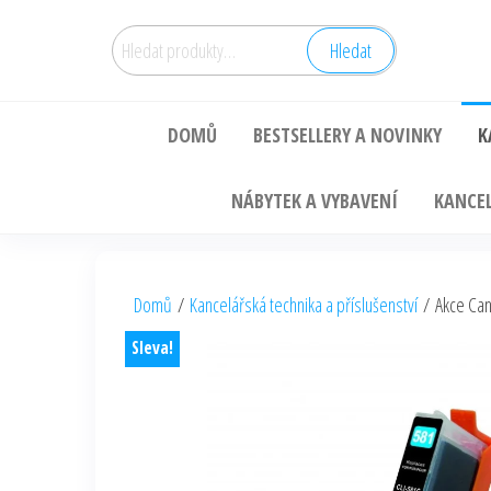
Hledat:
Hledat
DOMŮ
BESTSELLERY A NOVINKY
K
NÁBYTEK A VYBAVENÍ
KANCEL
Domů
/
Kancelářská technika a příslušenství
/ Akce Cano
Sleva!