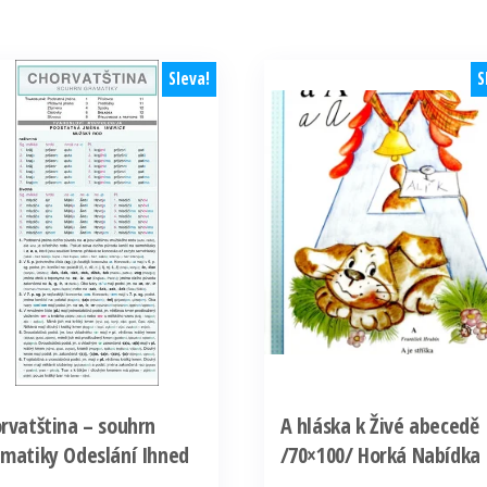
Sleva!
S
rvatština – souhrn
A hláska k Živé abecedě
matiky Odeslání Ihned
/70×100/ Horká Nabídka