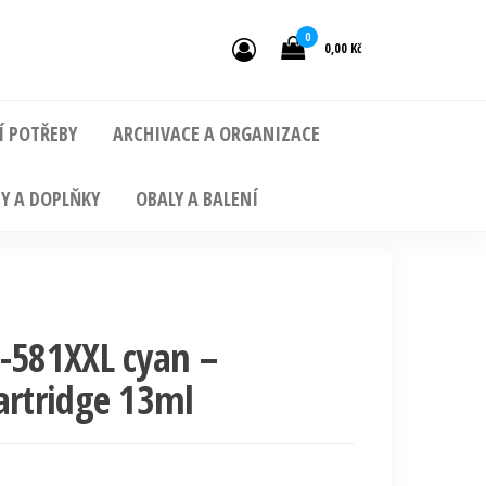
0
0,00 Kč
Í POTŘEBY
ARCHIVACE A ORGANIZACE
Y A DOPLŇKY
OBALY A BALENÍ
-581XXL cyan –
artridge 13ml