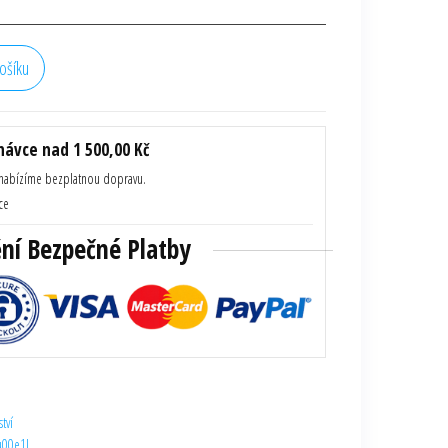
ošíku
- kompatibilní cartridge 13ml množství
ávce nad 1 500,00 Kč
 nabízíme bezplatnou dopravu.
ce
ění Bezpečné Platby
tví
u00e1l