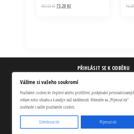
Původní
Aktuální
183,00
Kč
73,20
Kč
96,0
cena
cena
byla:
je:
183,00 Kč.
73,20 Kč.
PŘIHLÁSIT SE K ODBĚRU
Zaregistrujte se a dostávejte aktualizace o nových produktech, jakmile bu
Vážíme si vašeho soukromí
Používáme cookies ke zlepšení vašeho prohlížení, poskytování personalizovanýc
reklam nebo obsahu a k analýze naší návštěvnosti. Kliknutím na „Přijmout vše“
Odebírat
souhlasíte s naším používáním cookies.
Odmítnout vše
Přijmout vše