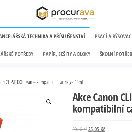
ANCELÁŘSKÁ TECHNIKA A PŘÍSLUŠENSTVÍ
PSACÍ A RÝSOVAC
ÁŘSKÉ POTŘEBY
PAPÍR, SEŠITY A BLOKY
ŠKOLNÍ POTŘEB
n CLI-581XXL cyan – kompatibilní cartridge 13ml
Akce Canon CLI
kompatibilní c
Původní
Aktuální
50,10
Kč
25,05
Kč