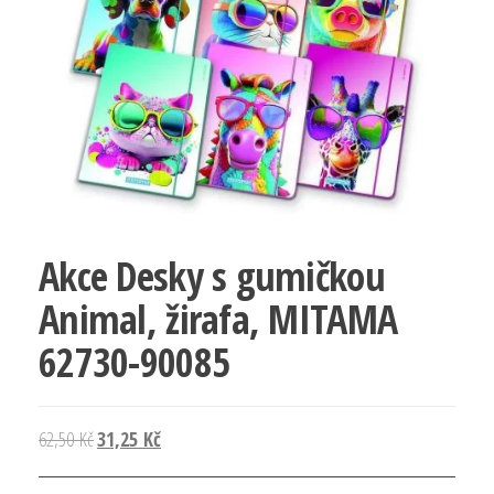
Akce Desky s gumičkou
Animal, žirafa, MITAMA
62730-90085
Původní
Aktuální
62,50
Kč
31,25
Kč
cena
cena