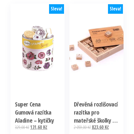
Sleva!
Sleva!
Super Cena
Dřevěná rozlišovací
Gumová razítka
razítka pro
Aladine – kytičky
mateřské školky –
Původní
Aktuální
Původní
Aktuální
329,00
Kč
131,60
Kč
2 059,00
Kč
823,60
Kč
Basic Tovární Cena