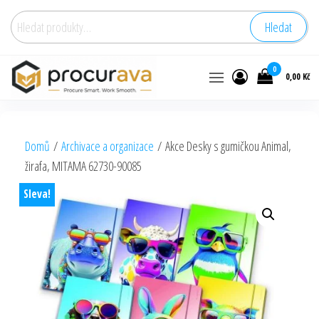
Hledat:
Hledat
0
0,00 Kč
Domů
/
Archivace a organizace
/ Akce Desky s gumičkou Animal,
žirafa, MITAMA 62730-90085
Sleva!