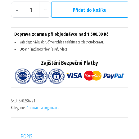
byla:
je:
-
+
62,50 Kč.
31,25 Kč.
Přidat do košíku
Akce
Desky
s
Doprava zdarma při objednávce nad 1 500,00 Kč
gumičkou
Vaši objednávku doručíme rychle a nabízíme bezplatnou dopravu.
Animal,
30denní možnost vrácení a refundace
žirafa,
Zajištění Bezpečné Platby
MITAMA
62730-
90085
množství
SKU:
SK0286721
Kategorie:
Archivace a organizace
POPIS