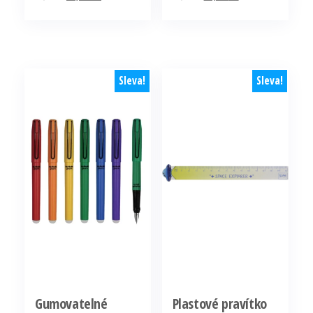
cena
cena
cena
cena
byla:
je:
byla:
je:
35,00 Kč.
17,50 Kč.
20,00 Kč.
10,00 Kč.
Sleva!
Sleva!
Gumovatelné
Plastové pravítko