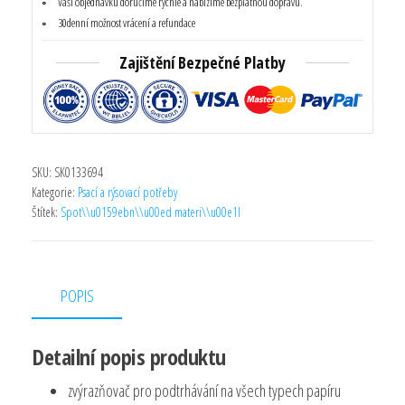
Vaši objednávku doručíme rychle a nabízíme bezplatnou dopravu.
zelená
30denní možnost vrácení a refundace
množství
Zajištění Bezpečné Platby
SKU:
SK0133694
Kategorie:
Psací a rýsovací potřeby
Štítek:
Spot\\u0159ebn\\u00ed materi\\u00e1l
POPIS
Detailní popis produktu
zvýrazňovač pro podtrhávání na všech typech papíru