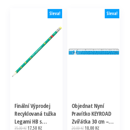
Sleva!
Sleva!
Finální Výprodej
Objednat Nyní
Recyklovaná tužka
Pravítko KEYROAD
Legami HB s
Zvířátka 30 cm –
Původní
Aktuální
Původní
Aktuální
35,00
Kč
17,50
Kč
20,00
Kč
10,00
Kč
gumou – Avocado
mix barev