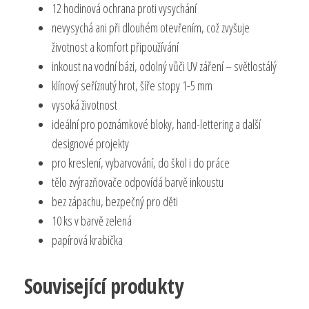
12 hodinová ochrana proti vysychání
nevysychá ani při dlouhém otevřením, což zvyšuje
životnost a komfort připoužívání
inkoust na vodní bázi, odolný vůči UV záření – světlostálý
klínový seříznutý hrot, šíře stopy 1-5 mm
vysoká životnost
ideální pro poznámkové bloky, hand-lettering a další
designové projekty
pro kreslení, vybarvování, do škol i do práce
tělo zvýrazňovače odpovídá barvě inkoustu
bez zápachu, bezpečný pro děti
10 ks v barvě zelená
papírová krabička
Související produkty