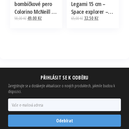
bombičkové pero
Legami 15 cm –
Colorino McNeill –
Space explorer –
Původní
Aktuální
Původní
Aktuální
98,00
Kč
49,00
Kč
65,00
Kč
32,50
Kč
Color, mix barev
zelenomodré Must-
cena
cena
cena
cena
Odeslání Ihned
Have
byla:
je:
byla:
je:
98,00 Kč.
49,00 Kč.
65,00 Kč.
32,50 Kč.
PŘIHLÁSIT SE K ODBĚRU
Zaregistrujte se a dostávejte aktualizace o nových produktech, jakmile budou k
dispozici.
Odebírat