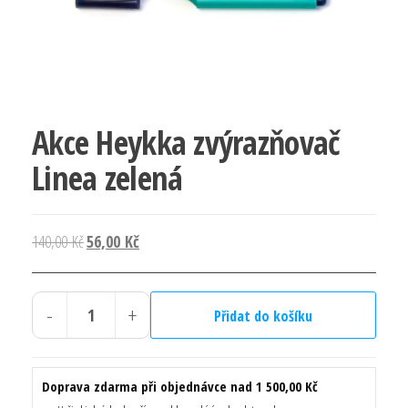
Akce Heykka zvýrazňovač
Linea zelená
Původní
Aktuální
140,00
Kč
56,00
Kč
cena
cena
byla:
je:
-
+
140,00 Kč.
56,00 Kč.
Přidat do košíku
Akce
Heykka
zvýrazňovač
Doprava zdarma při objednávce nad 1 500,00 Kč
Linea