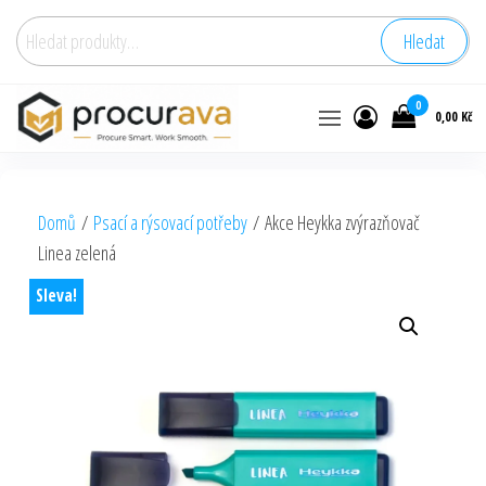
Hledat:
Hledat
0
0,00 Kč
Domů
/
Psací a rýsovací potřeby
/ Akce Heykka zvýrazňovač
Linea zelená
Sleva!