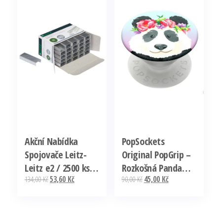
Akční Nabídka
PopSockets
Spojovače Leitz-
Original PopGrip –
Leitz e2 / 2500 ks
Rozkošná Panda
Původní
Aktuální
Původní
Aktuální
134,00
Kč
53,60
Kč
90,00
Kč
45,00
Kč
pro 5533
(Pandachella)
cena
cena
cena
cena
Ihned K Objednání
byla:
je:
byla:
je:
134,00 Kč.
53,60 Kč.
90,00 Kč.
45,00 Kč.