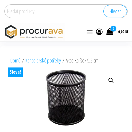
Hledat:
Hledat
0
0,00 Kč
Domů
/
Kancelářské potřeby
/ Akce Kalíšek 9,5 cm
Sleva!