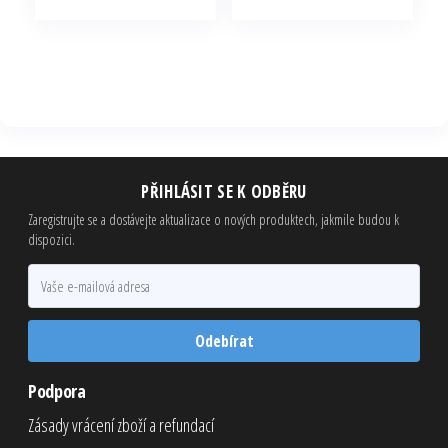
cena
cena
cena
cena
byla:
je:
byla:
je:
150,00 Kč.
60,00 Kč.
543,00 Kč.
217,20 Kč.
PŘIHLÁSIT SE K ODBĚRU
Zaregistrujte se a dostávejte aktualizace o nových produktech, jakmile budou k
dispozici.
Odebírat
Podpora
Zásady vrácení zboží a refundací