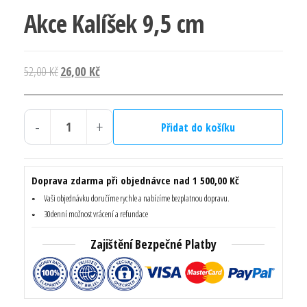
Akce Kalíšek 9,5 cm
Původní
Aktuální
52,00
Kč
26,00
Kč
cena
cena
byla:
je:
-
+
52,00 Kč.
26,00 Kč.
Přidat do košíku
Akce
Kalíšek
9,5
Doprava zdarma při objednávce nad 1 500,00 Kč
cm
Vaši objednávku doručíme rychle a nabízíme bezplatnou dopravu.
množství
30denní možnost vrácení a refundace
Zajištění Bezpečné Platby