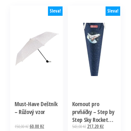
Sleva!
Sleva!
Must-Have Deštník
Kornout pro
– Růžový vzor
prvňáčky – Step by
Step Sky Rocket
Původní
Aktuální
Původní
Aktuální
150,00
Kč
60,00
Kč
543,00
Kč
217,20
Kč
Rico Poslední Šance