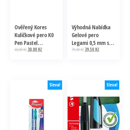
Ověřený Kores
Výhodná Nabídka
Kuličkové pero K0
Gelové pero
Pen Pastel
Legami 0,5 mm se
Původní
Aktuální
Původní
Aktuální
60,00
Kč
30,00
Kč
79,00
Kč
39,50
Kč
LOLLIPOPZ 1 mm –
zvířátkem –
cena
cena
cena
cena
sada 6 barev
Monster – modrá
byla:
je:
byla:
je:
náplň
60,00 Kč.
30,00 Kč.
79,00 Kč.
39,50 Kč.
Sleva!
Sleva!