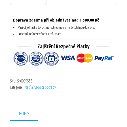
Akce
Kuličkové
pero
Doprava zdarma při objednávce nad 1 500,00 Kč
Parker
Vaši objednávku doručíme rychle a nabízíme bezplatnou dopravu.
Jotter
30denní možnost vrácení a refundace
-
Zajištění Bezpečné Platby
světle
modrá
množství
SKU:
SK0099558
Kategorie:
Psací a rýsovací potřeby
POPIS