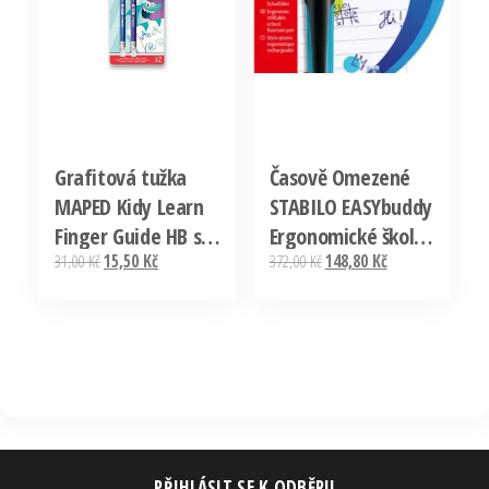
Grafitová tužka
Časově Omezené
MAPED Kidy Learn
STABILO EASYbuddy
Finger Guide HB s
Ergonomické školní
Původní
Aktuální
Původní
Aktuální
31,00
Kč
15,50
Kč
372,00
Kč
148,80
Kč
pryží – 2 ks
plnicí pero –
cena
cena
cena
cena
Nejprodávanější
černá/sv.modrá,
byla:
je:
byla:
je:
blistr
31,00 Kč.
15,50 Kč.
372,00 Kč.
148,80 Kč.
PŘIHLÁSIT SE K ODBĚRU