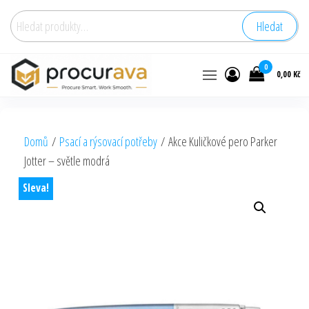
Hledat:
Hledat
0
0,00 Kč
Domů
/
Psací a rýsovací potřeby
/ Akce Kuličkové pero Parker
Jotter – světle modrá
Sleva!