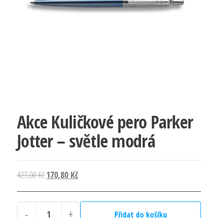
Akce Kuličkové pero Parker
Jotter – světle modrá
Původní
Aktuální
427,00
Kč
170,80
Kč
cena
cena
byla:
je:
-
+
427,00 Kč.
170,80 Kč.
Přidat do košíku