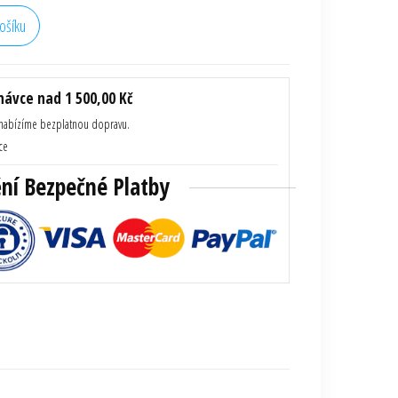
ošíku
0 cm metal množství
ávce nad 1 500,00 Kč
 nabízíme bezplatnou dopravu.
ce
ění Bezpečné Platby