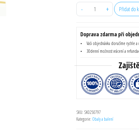
byla:
je:
-
+
Přidat do k
6,40 Kč.
3,20 Kč.
Akce Stuha - shrnovací 3x5
Doprava zdarma při objedn
Vaši objednávku doručíme rychle a
30denní možnost vrácení a refunda
Zajišt
SKU:
SK0250797
Kategorie:
Obaly a balení