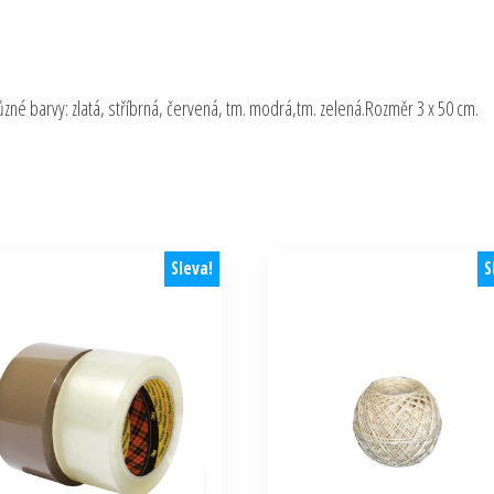
zné barvy: zlatá, stříbrná, červená, tm. modrá,tm. zelená.Rozměr 3 x 50 cm.
Sleva!
S