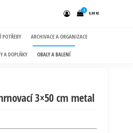
0
0,00 Kč
Í POTŘEBY
ARCHIVACE A ORGANIZACE
Y A DOPLŇKY
OBALY A BALENÍ
shrnovací 3×50 cm metal