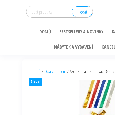
Hledat:
Hledat
DOMŮ
BESTSELLERY A NOVINKY
K
NÁBYTEK A VYBAVENÍ
KANCEL
Domů
/
Obaly a balení
/ Akce Stuha – shrnovací 3×50 
Sleva!