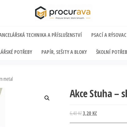
ANCELÁŘSKÁ TECHNIKA A PŘÍSLUŠENSTVÍ
PSACÍ A RÝSOVAC
ÁŘSKÉ POTŘEBY
PAPÍR, SEŠITY A BLOKY
ŠKOLNÍ POTŘEB
cm metal
Akce Stuha – 
Původní
Aktuální
6,40
Kč
3,20
Kč
cena
cena