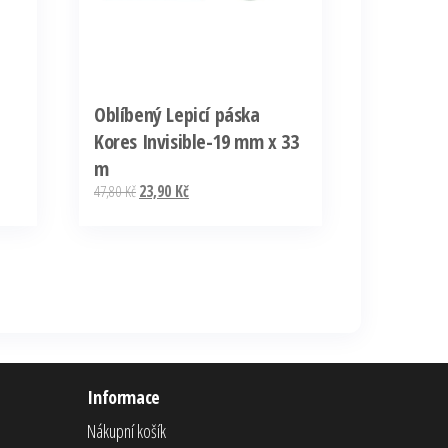
Oblíbený Lepicí páska
Kores Invisible-19 mm x 33
m
Původní
Aktuální
47,80
Kč
23,90
Kč
cena
cena
byla:
je:
47,80 Kč.
23,90 Kč.
Informace
Nákupní košík