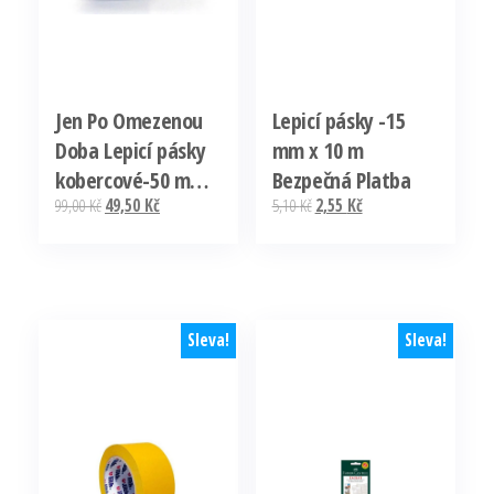
Jen Po Omezenou
Lepicí pásky -15
Doba Lepicí pásky
mm x 10 m
kobercové-50 mm x
Bezpečná Platba
Původní
Aktuální
Původní
Aktuální
99,00
Kč
49,50
Kč
5,10
Kč
2,55
Kč
10 m / modrá
cena
cena
cena
cena
byla:
je:
byla:
je:
99,00 Kč.
49,50 Kč.
5,10 Kč.
2,55 Kč.
Sleva!
Sleva!