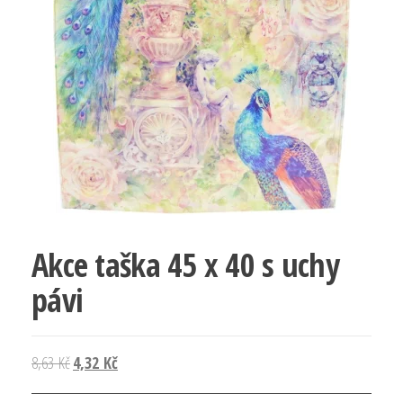
Akce taška 45 x 40 s uchy
pávi
Původní
Aktuální
8,63
Kč
4,32
Kč
cena
cena