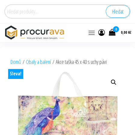
Hledat:
Hledat
0
0,00 Kč
Domů
/
Obaly a balení
/ Akce taška 45 x 40 s uchy pávi
Sleva!