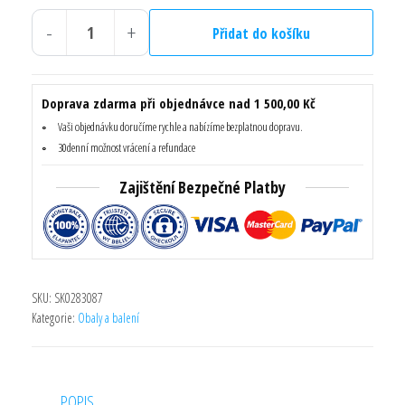
byla:
je:
-
+
8,63 Kč.
4,32 Kč.
Přidat do košíku
Akce
taška
45
Doprava zdarma při objednávce nad 1 500,00 Kč
x
Vaši objednávku doručíme rychle a nabízíme bezplatnou dopravu.
40
30denní možnost vrácení a refundace
s
Zajištění Bezpečné Platby
uchy
pávi
množství
SKU:
SK0283087
Kategorie:
Obaly a balení
POPIS