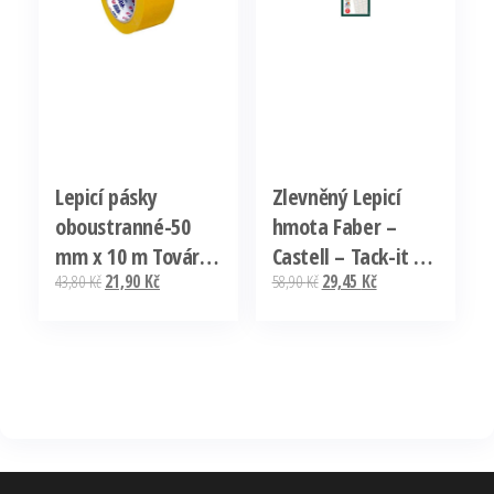
Lepicí pásky
Zlevněný Lepicí
oboustranné-50
hmota Faber –
mm x 10 m Tovární
Castell – Tack-it /
Původní
Aktuální
Původní
Aktuální
43,80
Kč
21,90
Kč
58,90
Kč
29,45
Kč
Cena
50 g
cena
cena
cena
cena
byla:
je:
byla:
je:
43,80 Kč.
21,90 Kč.
58,90 Kč.
29,45 Kč.