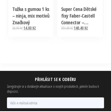
Tužka s gumou 1 ks
Super Cena Dětské
– ninja, mix motivů
fixy Faber-Castell
Značkový
Connector –
Původní
Aktuální
Původní
Aktuální
28,00
Kč
14,00
Kč
351,00
Kč
140,40
Kč
kabelka, 33 ks
cena
cena
cena
cena
byla:
je:
byla:
je:
28,00 Kč.
14,00 Kč.
351,00 Kč.
140,40 Kč.
PŘIHLÁSIT SE K ODBĚRU
Zaregistrujte se a dostávejte aktualizace o nových produktech, jakmile budou k
dispozici.