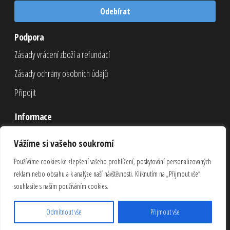
Odebírat
Podpora
Zásady vrácení zboží a refundací
Zásady ochrany osobních údajů
Připojit
Informace
Nákupní košík
Vážíme si vašeho soukromí
Pokladna
Používáme cookies ke zlepšení vašeho prohlížení, poskytování personalizovaných
Můj účet
reklam nebo obsahu a k analýze naší návštěvnosti. Kliknutím na „Přijmout vše“
souhlasíte s naším používáním cookies.
Odmítnout vše
Přijmout vše
© 2026
procurava.com
. Všechna práva vyhrazena.