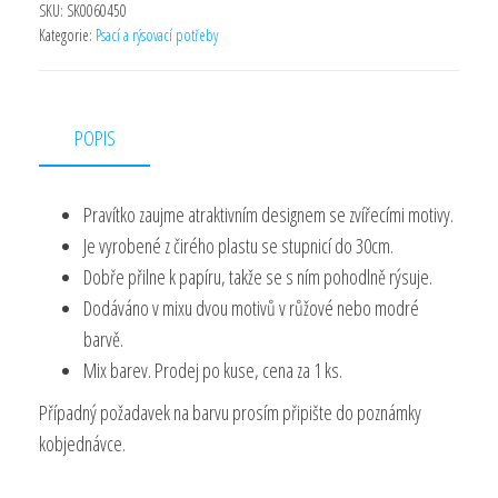
množství
SKU:
SK0060450
Kategorie:
Psací a rýsovací potřeby
POPIS
Pravítko zaujme atraktivním designem se zvířecími motivy.
Je vyrobené z čirého plastu se stupnicí do 30cm.
Dobře přilne k papíru, takže se s ním pohodlně rýsuje.
Dodáváno v mixu dvou motivů v růžové nebo modré
barvě.
Mix barev. Prodej po kuse, cena za 1 ks.
Případný požadavek na barvu prosím připište do poznámky
kobjednávce.