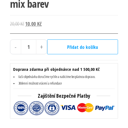
mix barev
Původní
Aktuální
20,00
Kč
10,00
Kč
cena
cena
byla:
je:
-
+
20,00 Kč.
10,00 Kč.
Přidat do košíku
Objednat
Nyní
Pravítko
Doprava zdarma při objednávce nad 1 500,00 Kč
KEYROAD
Vaši objednávku doručíme rychle a nabízíme bezplatnou dopravu.
Zvířátka
30denní možnost vrácení a refundace
30
Zajištění Bezpečné Platby
cm
-
mix
barev